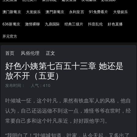
澳门新葡京
大发娱乐
澳門新葡京
永利皇宫
91免费看片
大發娱乐
636新葡京
激情裸聊
九鼎国际
经典三级片
抖音乱伦
好色直播
开元官方
首页
风俗伦理
正文
好色小姨第七百五十三章 她还是
放不开（五更）
发布时间：
人气：410
叶倾城一怔，这个叶凡，果然有铁血军人的风格，他自
认为，自己还远远做不到这一点，难怪爷爷在世时，经
常要自己多和这个叶凡亲近，好好跟他学习。
“我明白了！”叶倾城知道，叶家，从今天起，又多出了