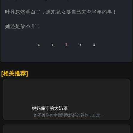
叶凡忽然明白了，原来龙女要自己去查当年的事！
她还是放不开！
«
‹
1
›
»
[相关推荐]
妈妈保守的大奶罩
. 如不雅你有幸看到我妈妈的裸体，必定会被她胸前的那对大奶所震动。 妈妈叫柳淑容，是本市公认的金融一支花，这个称号从她毕业至今，已经保持了十年之久，现期近使妈妈三十二岁了，金融系统内每年层出不穷的年轻